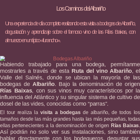
Los Caminos del Albariño
Una experiencia de día completo realizando esta visita a bodegas de Albariño,
degustación y aprendizaje sobre el famoso vino de las Rías Baixas, con
almuerzo en un típico «furancho».
Habiendo trabajado para una bodega, permítanme
mostrarles a través de esta
Ruta del vino Albariño
, el
Valle del Salnés, donde se ubican la mayoría de las
bodegas de
Albariño
. Bajo la denominación de origen
Rías Baixas
, con sus vinos muy característicos por la
influencia del Atlántico y su singular sistema de cultivo de
dosel de las vides, conocidas como “parras”.
El tour realiza la
visita a bodegas
de albariño, de todos los
tamaños desde las más grandes hasta las más pequeñas, todas
ellas pertenecientes a la denominación de origen
Rías Baixas
.
Así podrán no solo ver sus instalaciones, sino también
hablar directamente con los bodegueros, degustar sus