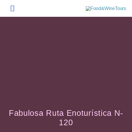
Fabulosa Ruta Enoturística N-
120